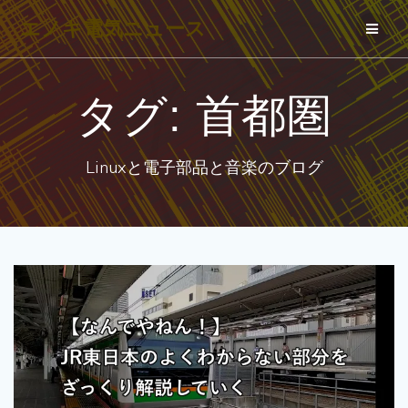
コ
エノキ電気ニュース
ン
テ
ン
タグ:
首都圏
ツ
へ
Linuxと電子部品と音楽のブログ
ス
キ
ッ
プ