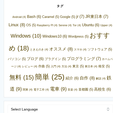
タグ
jr
(7)
JR東日本
(7)
Bash
(6)
Caramel
(5)
Google
(5)
Android
(4)
Linux
(8)
Ubuntu
(6)
OS
(5)
Raspberry PI
(4)
Serene
(4)
Tor
(4)
Upper
(4)
おすす
Windows
(10)
Windows10
(6)
Wordpress
(5)
め
(18)
オススメ
(8)
ソフトウェア
(5)
ときえのき
(4)
スマホ
(4)
プログラミング
(7)
ブログ
(6)
パソコン
(5)
プラグイン
(5)
ホームペ
作曲
(5)
東京
(5)
格安
(5)
ージ
(4)
レビュー
(4)
入門
(4)
方法
(4)
東日本
(4)
簡単
(25)
無料
(15)
鉄
自作
(8)
紹介
(6)
解説
(4)
道
(9)
電車
(9)
高校生
(6)
首都圏
(5)
関東
(4)
電子工作
(4)
音楽
(4)