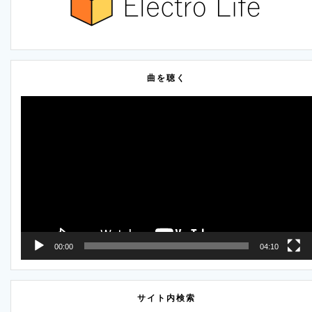
曲を聴く
動
画
プ
レ
ー
ヤ
ー
00:00
04:10
サイト内検索