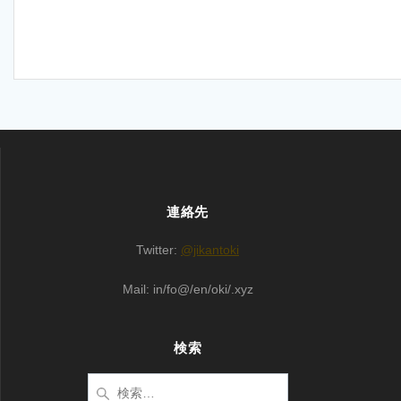
連絡先
Twitter:
@jikantoki
Mail: in/fo@/en/oki/.xyz
検索
検