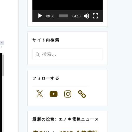
プ
レ
00:00
04:10
ー
ヤ
サイト内検索
ー
検
索:
フォローする
X
YouTube
Instagram
最新の投稿: エノキ電気ニュース