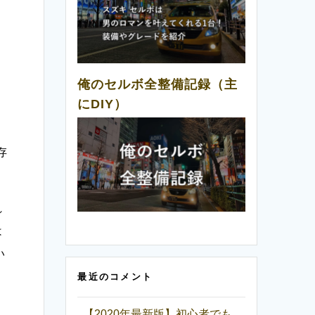
俺のセルボ全整備記録（主
にDIY）
存
れ
は
い
最近のコメント
【2020年最新版】初心者でも