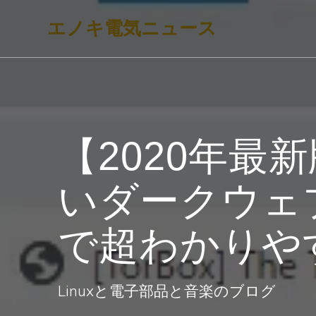
コ
エノキ電気ニュース
ン
テ
ン
ツ
へ
【2020年
ス
キ
いダークウェ
ッ
プ
で超わかりや
Linuxと電子部品と音楽のブログ