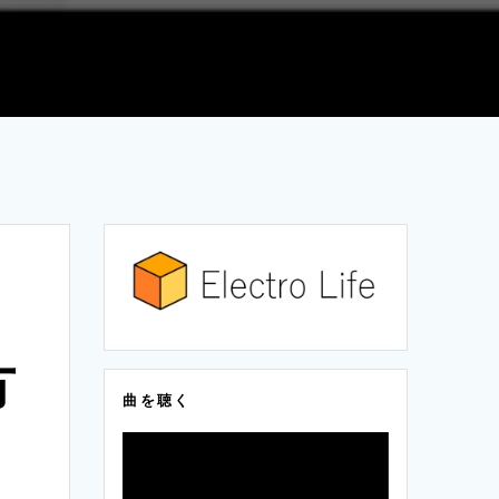
方
曲を聴く
動
画