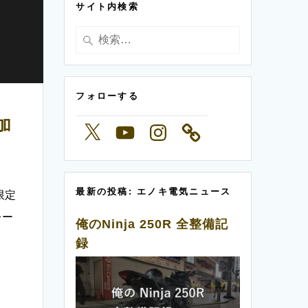
サイト内検索
ー
検
索:
フォローする
加
X
YouTube
Instagram
最新の投稿: エノキ電気ニュース
限定
レー
俺のNinja 250R 全整備記
録