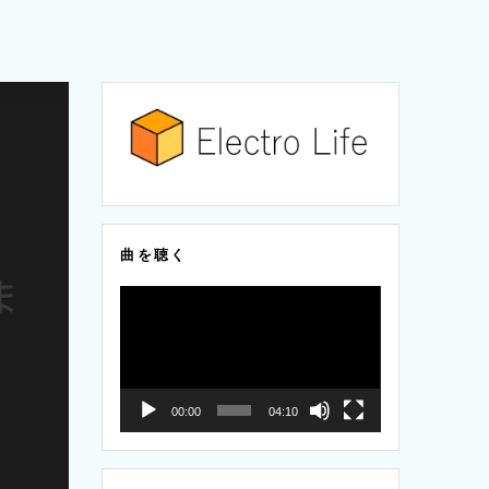
曲を聴く
動
画
プ
レ
00:00
04:10
ー
ヤ