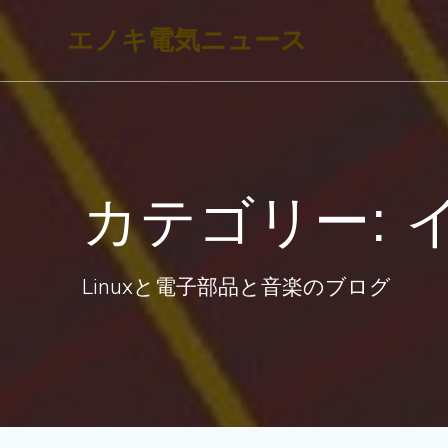
コ
エノキ電気ニュース
ン
テ
ン
ツ
へ
カテゴリー:
ス
キ
ッ
Linuxと電子部品と音楽のブログ
プ