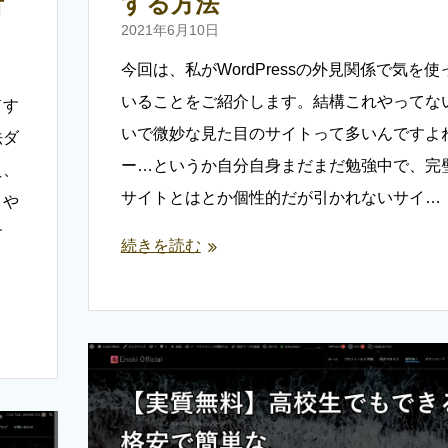
者
する方法
2021年6月10日
今回は、私がWordPressの外見関係で気を使
いることをご紹介します。結構これやってな
ドす
いで微妙な見た目のサイトって多いんですよ
法ダ
ー…というか自分自身まだまだ勉強中で、完
え、
サイトとはとか個性的だが引かれないサイ…
トや
す
続きを読む