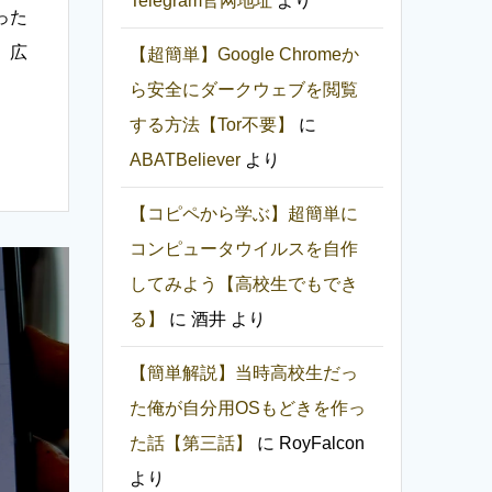
Telegram官网地址
より
った
。広
【超簡単】Google Chromeか
ら安全にダークウェブを閲覧
する方法【Tor不要】
に
ABATBeliever
より
【コピペから学ぶ】超簡単に
コンピュータウイルスを自作
してみよう【高校生でもでき
る】
に
酒井
より
【簡単解説】当時高校生だっ
た俺が自分用OSもどきを作っ
た話【第三話】
に
RoyFalcon
より