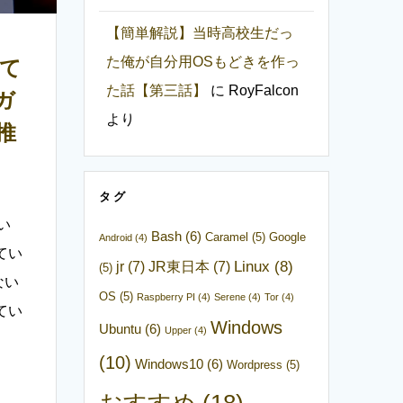
【簡単解説】当時高校生だっ
た俺が自分用OSもどきを作っ
って
た話【第三話】
に
RoyFalcon
ガ
より
推
タグ
い
Bash
(6)
Caramel
(5)
Google
Android
(4)
てい
Linux
(8)
jr
(7)
JR東日本
(7)
(5)
ない
OS
(5)
Raspberry PI
(4)
Serene
(4)
Tor
(4)
てい
Windows
Ubuntu
(6)
Upper
(4)
(10)
Windows10
(6)
Wordpress
(5)