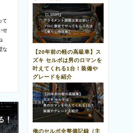
って
いせ
ね
璧な
【20年前の軽の高級車】ス
ズキ セルボは男のロマンを
叶えてくれる1台！装備や
グレードを紹介
俺のセルボ全整備記録（主