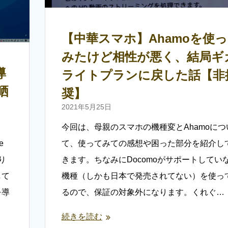
【中華スマホ】Ahamoを使
みたけど相性が悪く、結局ギ
導
ライトプランに戻した話【非
晒
奨】
2021年5月25日
今回は、母親のスマホの機種変とAhamoにつ
e
て、使ってみての感想や困った部分を紹介し
り
きます。ちなみにDocomoがサポートしてい
して
機種（しかも日本で発売されてない）を使っ
を導
るので、保証の対象外になります。くれぐ…
続きを読む