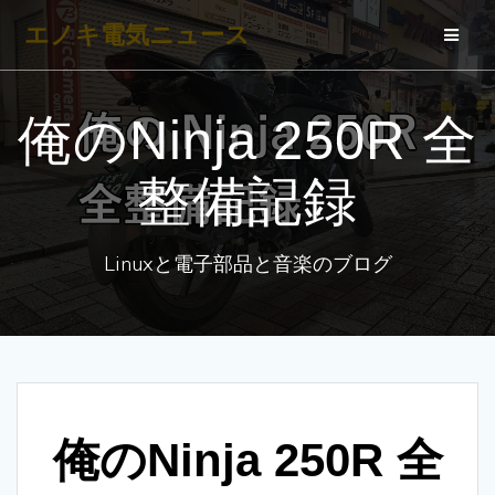
コ
エノキ電気ニュース
ン
テ
ン
俺のNinja 250R 全
ツ
へ
整備記録
ス
キ
Linuxと電子部品と音楽のブログ
ッ
プ
俺のNinja 250R 全