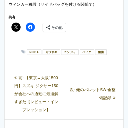
ウィンカー移設（サイドバッグを付ける関係で）
共有:
その他
NINJA
カワサキ
ニンジャ
バイク
整備
投
過
前:
【東京→大阪1500
稿
去
円】スズキ ジクサー150
次
次:
俺のパレットSW 全整
の
が会社への通勤に最適解
ナ
の
備記録
投
すぎた【レビュー・イン
投
ビ
稿:
プレッション】
稿:
ゲ