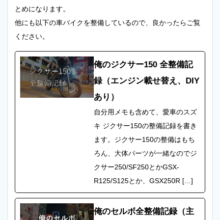
とめになります。
他にも以下の車バイクを整備しているので、良かったらご覧
ください。
俺のジクサー150 全整備記
録（エンジン載せ替え、DIY
あり）
自分用メモも含めて、愛車のスズ
キ ジクサー150の整備記録を書き
ます。ジクサー150の整備はもち
ろん、大体パーツが一緒なのでジ
クサー250/SF250とかGSX-
R125/S125とか、GSX250R […]
俺のセルボ全整備記録（主