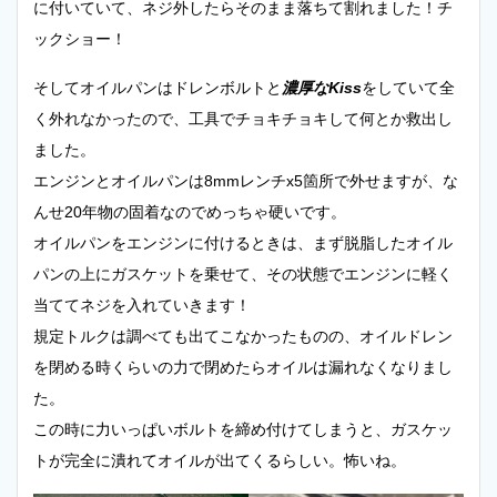
に付いていて、ネジ外したらそのまま落ちて割れました！チ
ックショー！
そしてオイルパンはドレンボルトと
濃厚なKiss
をしていて全
く外れなかったので、工具でチョキチョキして何とか救出し
ました。
エンジンとオイルパンは8mmレンチx5箇所で外せますが、な
んせ20年物の固着なのでめっちゃ硬いです。
オイルパンをエンジンに付けるときは、まず脱脂したオイル
パンの上にガスケットを乗せて、その状態でエンジンに軽く
当ててネジを入れていきます！
規定トルクは調べても出てこなかったものの、オイルドレン
を閉める時くらいの力で閉めたらオイルは漏れなくなりまし
た。
この時に力いっぱいボルトを締め付けてしまうと、ガスケッ
トが完全に潰れてオイルが出てくるらしい。怖いね。