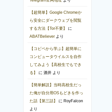
Telegram官网地址
より
【超簡単】Google Chromeか
ら安全にダークウェブを閲覧
する方法【Tor不要】
に
ABATBeliever
より
【コピペから学ぶ】超簡単に
コンピュータウイルスを自作
してみよう【高校生でもでき
る】
に
酒井
より
【簡単解説】当時高校生だっ
た俺が自分用OSもどきを作っ
た話【第三話】
に
RoyFalcon
より