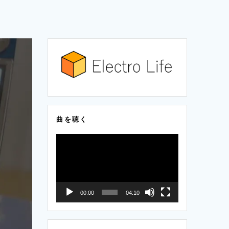
曲を聴く
動
画
プ
レ
00:00
04:10
ー
ヤ