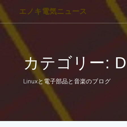
コ
エノキ電気ニュース
ン
テ
ン
ツ
へ
カテゴリー:
ス
キ
ッ
Linuxと電子部品と音楽のブログ
プ