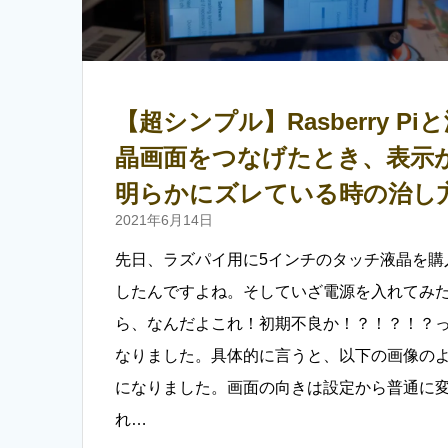
【超シンプル】Rasberry Pi
晶画面をつなげたとき、表示
明らかにズレている時の治し
2021年6月14日
先日、ラズパイ用に5インチのタッチ液晶を購
したんですよね。そしていざ電源を入れてみ
ら、なんだよこれ！初期不良か！？！？！？
なりました。具体的に言うと、以下の画像の
になりました。画面の向きは設定から普通に
れ…