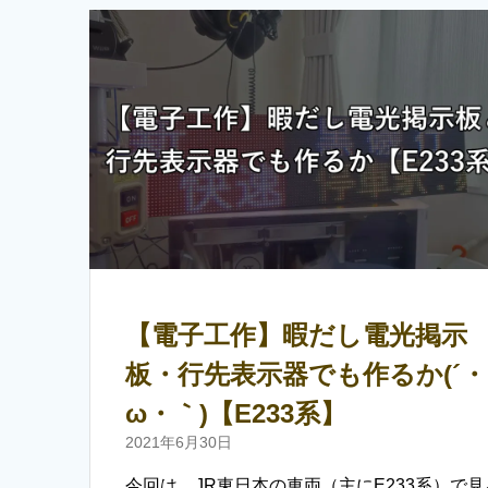
【電子工作】暇だし電光掲示
板・行先表示器でも作るか(´・
ω・｀)【E233系】
2021年6月30日
今回は、JR東日本の車両（主にE233系）で見