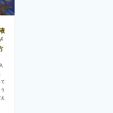
と液
が
方
入
た
って
よう
変え