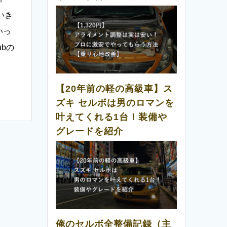
いき
いっ
ubの
【20年前の軽の高級車】ス
ズキ セルボは男のロマンを
叶えてくれる1台！装備や
グレードを紹介
俺のセルボ全整備記録（主