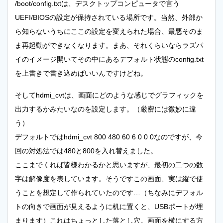
/boot/config.txtは、デスクトップコンピュータで言う
UEFI/BIOSの設定が保持されている場所です。当然、外部か
ら知らないうちにここの設定を変えられた場合、最悪そのま
ま再起動ができなくなります。まあ、それくらいならラズパ
イのイメージ開いてその中にあるデフォルト状態のconfig.txt
を上書きで書き込めばいいんですけどね。
そしてhdmi_cvtは、画面にどのような感じでグラフィックを
出力するかみたいなのを設定します。（厳密には微妙に違
う）
デフォルトではhdmi_cvt 800 480 60 6 0 0 0なのですが、今
回の対処法では480と800を入れ替えました。
ここまでくれば皆様わかるかと思いますが、最初の二つの数
字は解像度を表しています。そうですこの画面、実は縦で使
うことを想定して作られていたのです…（ちなみにデフォル
トの向きで画面が見えるように机に置くと、USBポートが埋
まります）これはちょっとした落とし穴。画面を横にする方