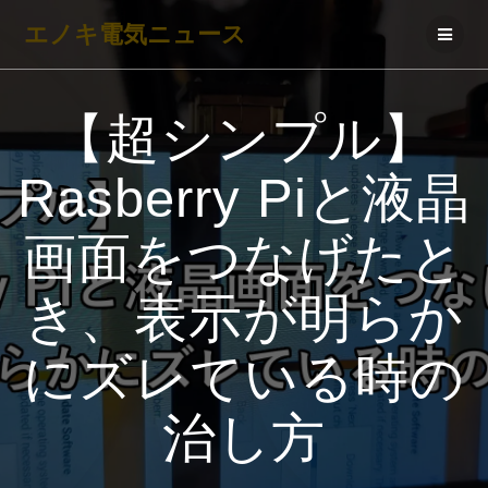
コ
エノキ電気ニュース
ン
テ
ン
【超シンプル】
ツ
へ
Rasberry Piと液晶
ス
キ
画面をつなげたと
ッ
プ
き、表示が明らか
にズレている時の
治し方