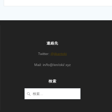
連絡先
Twitter:
@jikantoki
Mail: in/fo@/en/oki/.xyz
検索
検
索: