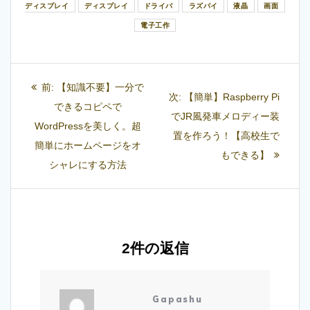
ディスプレイ
ディスプレイ
ドライバ
ラズパイ
液晶
画面
電子工作
投
過
前:
【知識不要】一分で
次
次:
【簡単】Raspberry Pi
稿
去
できるコピペで
の
でJR風発車メロディー装
の
WordPressを美しく。超
ナ
投
置を作ろう！【高校生で
投
簡単にホームページをオ
稿:
もできる】
ビ
稿:
シャレにする方法
ゲ
ー
シ
2件の返信
ョ
Gapashu
ン