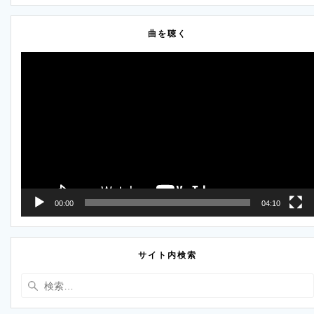
曲を聴く
動
画
プ
レ
ー
ヤ
ー
00:00
04:10
サイト内検索
検
索: