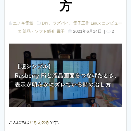
方
エノキ電気
DIY、ラズパイ、電子工作
Linux
コンピュー
タ
部品・ソフト紹介
電子
2021年6月14日
|
2
こんにちは
ときえのき
です。