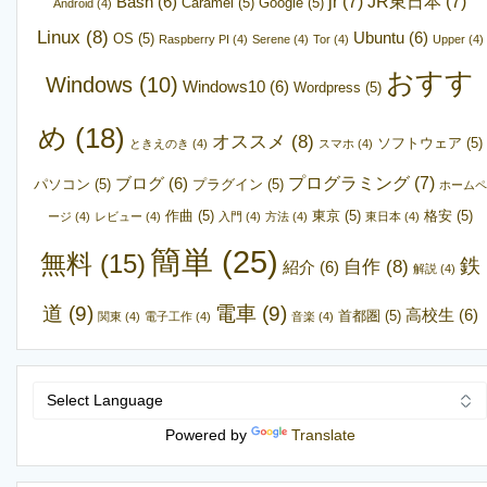
jr
(7)
JR東日本
(7)
Bash
(6)
Caramel
(5)
Google
(5)
Android
(4)
Linux
(8)
Ubuntu
(6)
OS
(5)
Raspberry PI
(4)
Serene
(4)
Tor
(4)
Upper
(4)
おすす
Windows
(10)
Windows10
(6)
Wordpress
(5)
め
(18)
オススメ
(8)
ソフトウェア
(5)
ときえのき
(4)
スマホ
(4)
プログラミング
(7)
ブログ
(6)
パソコン
(5)
プラグイン
(5)
ホームペ
作曲
(5)
東京
(5)
格安
(5)
ージ
(4)
レビュー
(4)
入門
(4)
方法
(4)
東日本
(4)
簡単
(25)
無料
(15)
鉄
自作
(8)
紹介
(6)
解説
(4)
道
(9)
電車
(9)
高校生
(6)
首都圏
(5)
関東
(4)
電子工作
(4)
音楽
(4)
Powered by
Translate