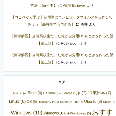
方法【Tor不要】
に
ABATBeliever
より
【コピペから学ぶ】超簡単にコンピュータウイルスを自作して
みよう【高校生でもできる】
に
酒井
より
【簡単解説】当時高校生だった俺が自分用OSもどきを作った話
【第三話】
に
RoyFalcon
より
【簡単解説】当時高校生だった俺が自分用OSもどきを作った話
【第三話】
に
RoyFalcon
より
タグ
jr
(7)
JR東日本
(7)
Bash
(6)
Caramel
(5)
Google
(5)
Android
(4)
Linux
(8)
Ubuntu
(6)
OS
(5)
Raspberry PI
(4)
Serene
(4)
Tor
(4)
Upper
(4)
おすす
Windows
(10)
Windows10
(6)
Wordpress
(5)