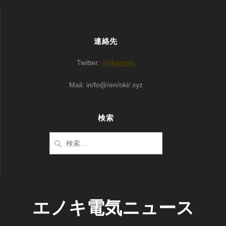
連絡先
Twitter:
@jikantoki
Mail: in/fo@/en/oki/.xyz
検索
検
索:
エノキ電気ニュース