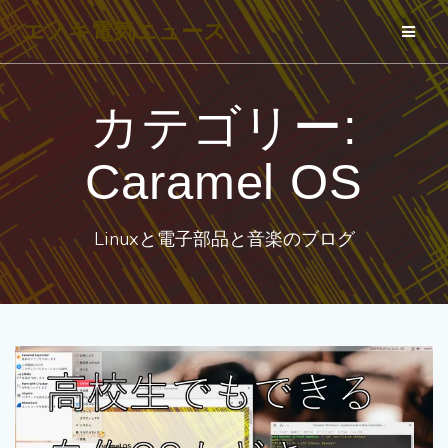
コ
エノキ電気ニュース
ン
テ
ン
カテゴリー:
ツ
へ
Caramel OS
ス
キ
Linuxと電子部品と音楽のブログ
ッ
プ