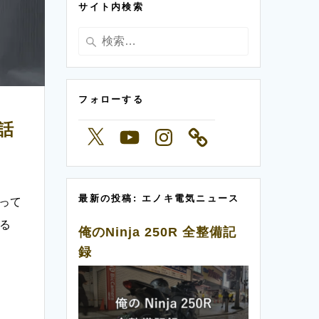
サイト内検索
ー
検
索:
フォローする
話
X
YouTube
Instagram
最新の投稿: エノキ電気ニュース
って
いる
俺のNinja 250R 全整備記
録