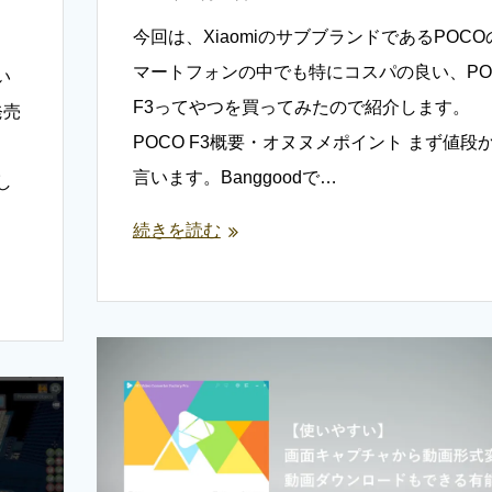
今回は、XiaomiのサブブランドであるPOCO
マートフォンの中でも特にコスパの良い、PO
い
F3ってやつを買ってみたので紹介します。
発売
POCO F3概要・オヌヌメポイント まず値段
言います。Banggoodで…
ーし
続きを読む