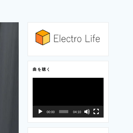
曲を聴く
動
画
プ
レ
00:00
04:10
ー
ヤ