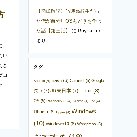
【簡単解説】当時高校生だっ
方
た俺が自分用OSもどきを作っ
た話【第三話】
に
RoyFalcon
より
に、
てい
でき
タグ
ザコ
Bash
(6)
Caramel
(5)
Google
Android
(4)
た
Linux
(8)
jr
(7)
JR東日本
(7)
(5)
OS
(5)
Raspberry PI
(4)
Serene
(4)
Tor
(4)
Windows
Ubuntu
(6)
Upper
(4)
(10)
Windows10
(6)
Wordpress
(5)