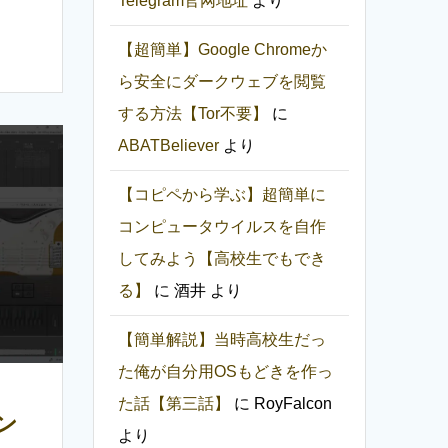
Telegram官网地址
より
【超簡単】Google Chromeか
ら安全にダークウェブを閲覧
する方法【Tor不要】
に
ABATBeliever
より
【コピペから学ぶ】超簡単に
コンピュータウイルスを自作
してみよう【高校生でもでき
る】
に
酒井
より
【簡単解説】当時高校生だっ
た俺が自分用OSもどきを作っ
た話【第三話】
に
RoyFalcon
ン
より