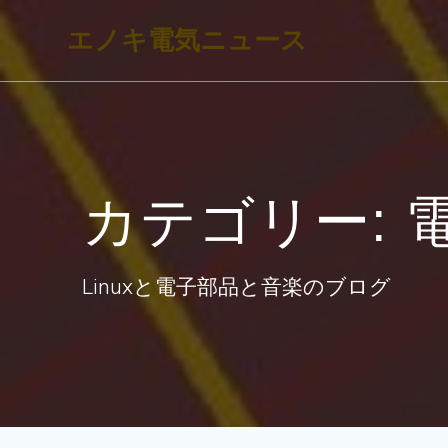
コ
エノキ電気ニュース
ン
テ
ン
ツ
へ
カテゴリー:
ス
キ
ッ
Linuxと電子部品と音楽のブログ
プ