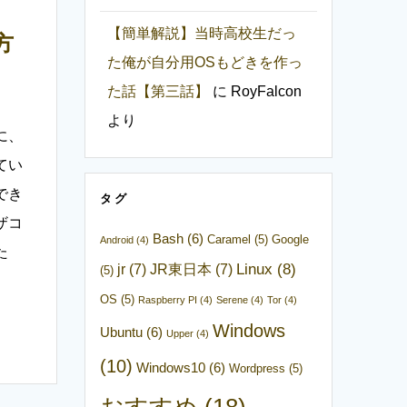
【簡単解説】当時高校生だっ
方
た俺が自分用OSもどきを作っ
た話【第三話】
に
RoyFalcon
より
に、
てい
でき
タグ
ザコ
Bash
(6)
Caramel
(5)
Google
Android
(4)
た
Linux
(8)
jr
(7)
JR東日本
(7)
(5)
OS
(5)
Raspberry PI
(4)
Serene
(4)
Tor
(4)
Windows
Ubuntu
(6)
Upper
(4)
(10)
Windows10
(6)
Wordpress
(5)