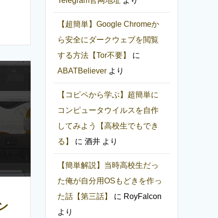
Telegram官网地址
より
【超簡単】Google Chromeか
ら安全にダークウェブを閲覧
する方法【Tor不要】
に
ABATBeliever
より
【コピペから学ぶ】超簡単に
コンピュータウイルスを自作
してみよう【高校生でもでき
る】
に
酒井
より
【簡単解説】当時高校生だっ
た俺が自分用OSもどきを作っ
た話【第三話】
に
RoyFalcon
ン
より