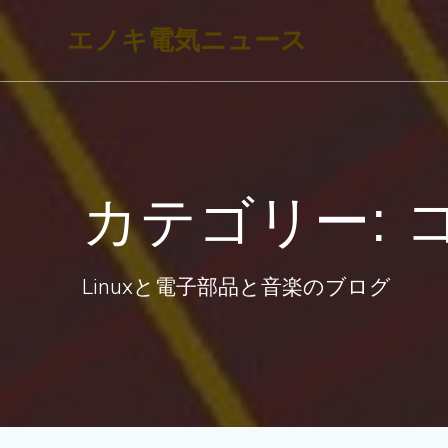
コ
エノキ電気ニュース
ン
テ
ン
ツ
へ
カテゴリー:
ス
キ
ッ
Linuxと電子部品と音楽のブログ
プ