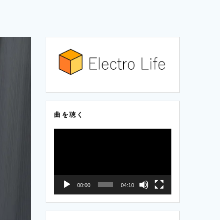
曲を聴く
動
画
プ
レ
00:00
04:10
ー
ヤ