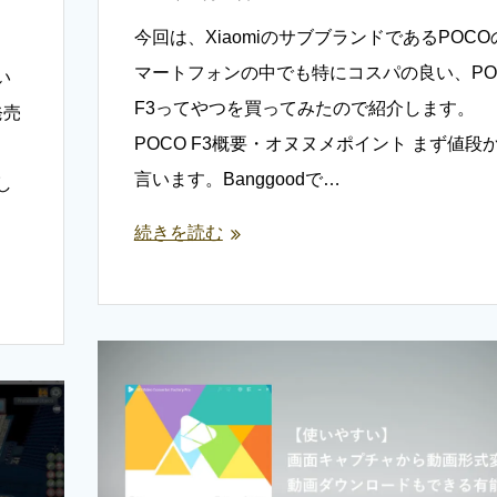
今回は、XiaomiのサブブランドであるPOCO
マートフォンの中でも特にコスパの良い、PO
い
F3ってやつを買ってみたので紹介します。
発売
POCO F3概要・オヌヌメポイント まず値段
言います。Banggoodで…
ーし
続きを読む