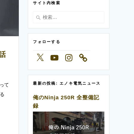
サイト内検索
ー
検
索:
フォローする
話
X
YouTube
Instagram
最新の投稿: エノキ電気ニュース
って
いる
俺のNinja 250R 全整備記
録