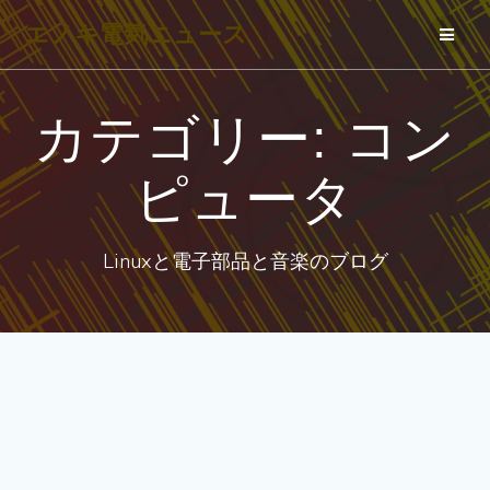
コ
エノキ電気ニュース
ン
テ
ン
カテゴリー:
コン
ツ
へ
ピュータ
ス
キ
Linuxと電子部品と音楽のブログ
ッ
プ