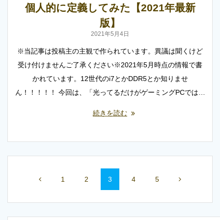
個人的に定義してみた【2021年最新
版】
2021年5月4日
※当記事は投稿主の主観で作られています。異議は聞くけど
受け付けませんご了承ください※2021年5月時点の情報で書
かれています。12世代のi7とかDDR5とか知りませ
ん！！！！！ 今回は、「光ってるだけがゲーミングPCでは…
続きを読む
投
固
固
固
固
固
1
2
3
4
5
稿
定
定
定
定
定
ナ
ペ
ペ
ペ
ペ
ペ
ー
ー
ー
ー
ー