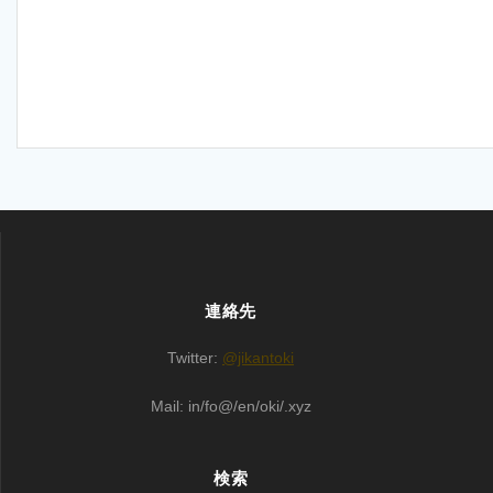
連絡先
Twitter:
@jikantoki
Mail: in/fo@/en/oki/.xyz
検索