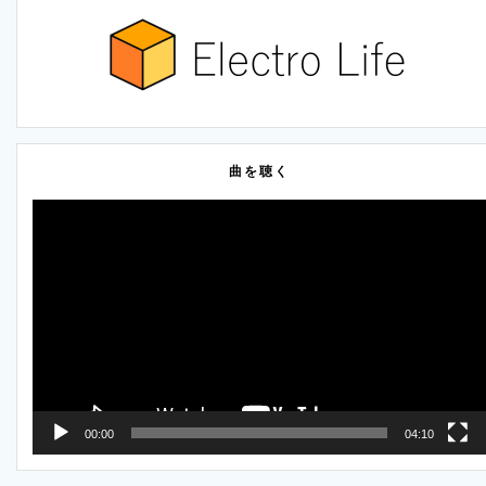
ビ
ジ
ジ
ジ
ジ
ジ
ゲ
ー
シ
曲を聴く
ョ
動
ン
画
プ
レ
ー
ヤ
ー
00:00
04:10