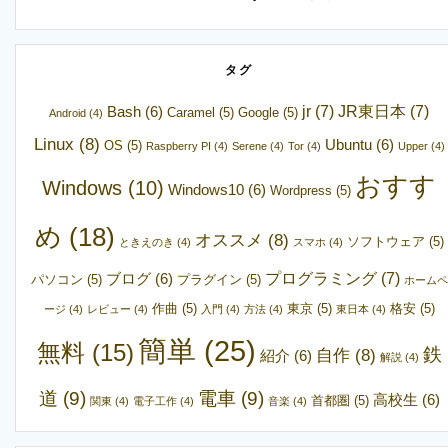
タグ
jr
(7)
JR東日本
(7)
Bash
(6)
Caramel
(5)
Google
(5)
Android
(4)
Linux
(8)
Ubuntu
(6)
OS
(5)
Raspberry PI
(4)
Serene
(4)
Tor
(4)
Upper
(4)
おすす
Windows
(10)
Windows10
(6)
Wordpress
(5)
め
(18)
オススメ
(8)
ソフトウェア
(5)
ときえのき
(4)
スマホ
(4)
プログラミング
(7)
ブログ
(6)
パソコン
(5)
プラグイン
(5)
ホームペ
作曲
(5)
東京
(5)
格安
(5)
ージ
(4)
レビュー
(4)
入門
(4)
方法
(4)
東日本
(4)
簡単
(25)
無料
(15)
鉄
自作
(8)
紹介
(6)
解説
(4)
道
(9)
電車
(9)
高校生
(6)
首都圏
(5)
関東
(4)
電子工作
(4)
音楽
(4)