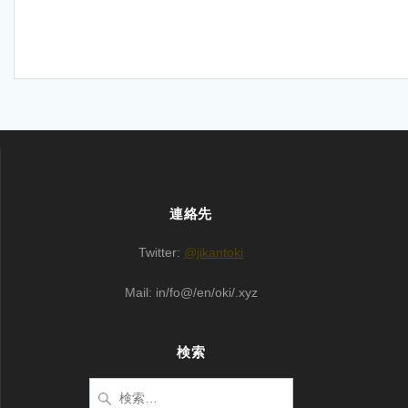
連絡先
Twitter:
@jikantoki
Mail: in/fo@/en/oki/.xyz
検索
検