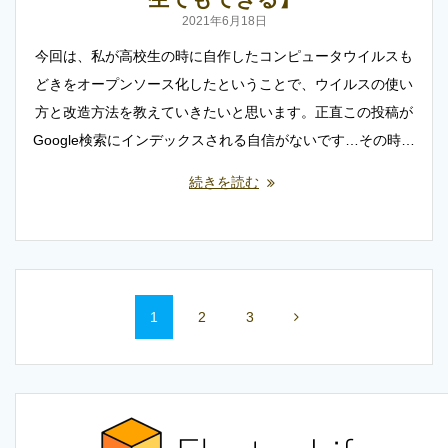
2021年6月18日
今回は、私が高校生の時に自作したコンピュータウイルスも
どきをオープンソース化したということで、ウイルスの使い
方と改造方法を教えていきたいと思います。正直この投稿が
Google検索にインデックスされる自信がないです…その時…
続きを読む
投
固
固
固
1
2
3
稿
定
定
定
ナ
ペ
ペ
ペ
ー
ー
ー
ビ
ジ
ジ
ジ