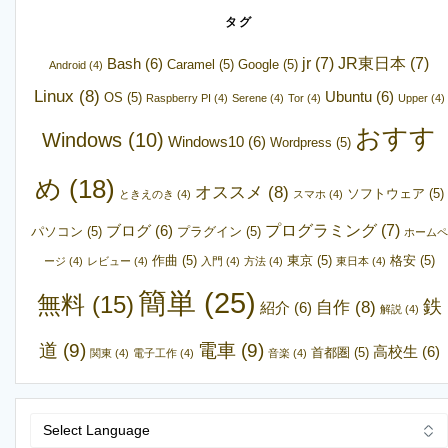
タグ
jr
(7)
JR東日本
(7)
Bash
(6)
Caramel
(5)
Google
(5)
Android
(4)
Linux
(8)
Ubuntu
(6)
OS
(5)
Raspberry PI
(4)
Serene
(4)
Tor
(4)
Upper
(4)
おすす
Windows
(10)
Windows10
(6)
Wordpress
(5)
め
(18)
オススメ
(8)
ソフトウェア
(5)
ときえのき
(4)
スマホ
(4)
プログラミング
(7)
ブログ
(6)
パソコン
(5)
プラグイン
(5)
ホームペ
作曲
(5)
東京
(5)
格安
(5)
ージ
(4)
レビュー
(4)
入門
(4)
方法
(4)
東日本
(4)
簡単
(25)
無料
(15)
鉄
自作
(8)
紹介
(6)
解説
(4)
道
(9)
電車
(9)
高校生
(6)
首都圏
(5)
関東
(4)
電子工作
(4)
音楽
(4)