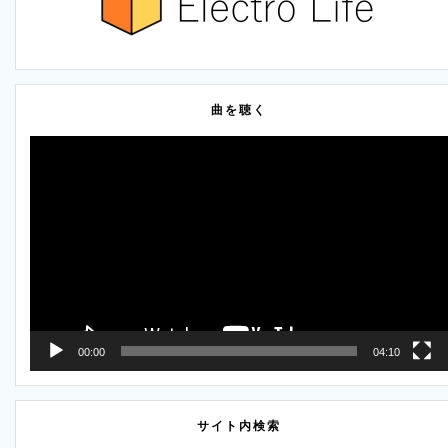
ゲ
ー
シ
曲を聴く
ョ
動
ン
画
プ
レ
ー
ヤ
ー
00:00
04:10
サイト内検索