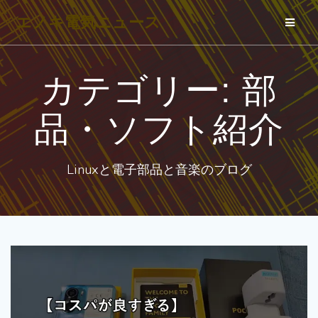
コ
エノキ電気ニュース
ン
テ
ン
カテゴリー:
部
ツ
へ
品・ソフト紹介
ス
キ
Linuxと電子部品と音楽のブログ
ッ
プ