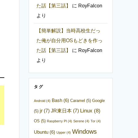
た話【第三話】
に
RoyFalcon
より
【簡単解説】当時高校生だっ
た俺が自分用OSもどきを作っ
た話【第三話】
に
RoyFalcon
より
タグ
Bash
(6)
Caramel
(5)
Google
Android
(4)
Linux
(8)
jr
(7)
JR東日本
(7)
(5)
OS
(5)
Raspberry PI
(4)
Serene
(4)
Tor
(4)
Windows
Ubuntu
(6)
Upper
(4)