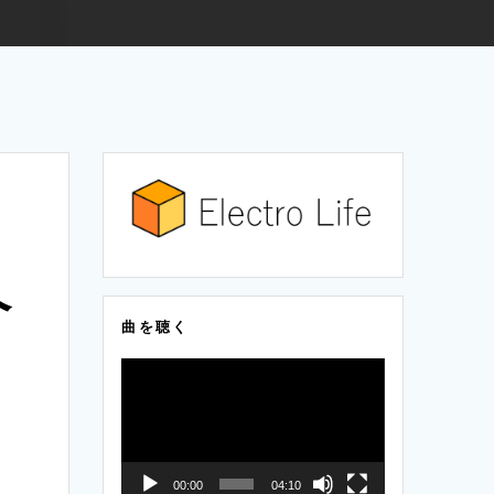
介
曲を聴く
動
画
プ
レ
00:00
04:10