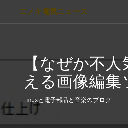
コ
エノキ電気ニュース
ン
テ
ン
ツ
へ
【なぜか不人
ス
キ
える画像編集ソフ
ッ
プ
Linuxと電子部品と音楽のブログ