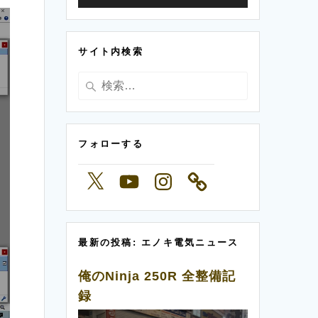
ー
ヤ
サイト内検索
ー
検
索:
フォローする
X
YouTube
Instagram
最新の投稿: エノキ電気ニュース
俺のNinja 250R 全整備記
録