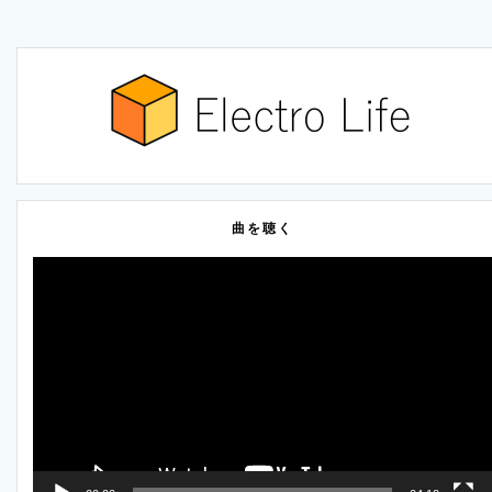
曲を聴く
動
画
プ
レ
ー
ヤ
ー