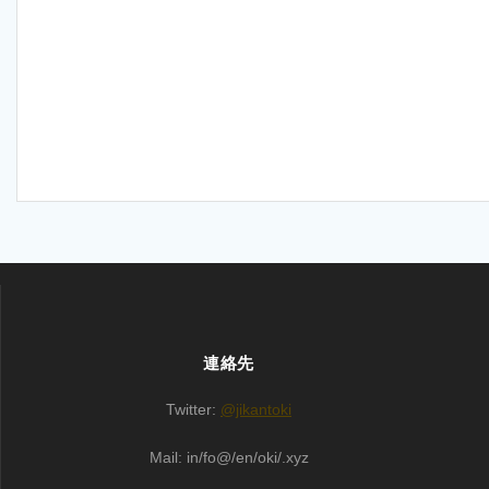
連絡先
Twitter:
@jikantoki
Mail: in/fo@/en/oki/.xyz