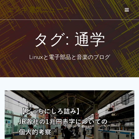
コ
エノキ電気ニュース
ン
テ
ン
タグ:
通学
ツ
へ
Linuxと電子部品と音楽のブログ
ス
キ
ッ
プ