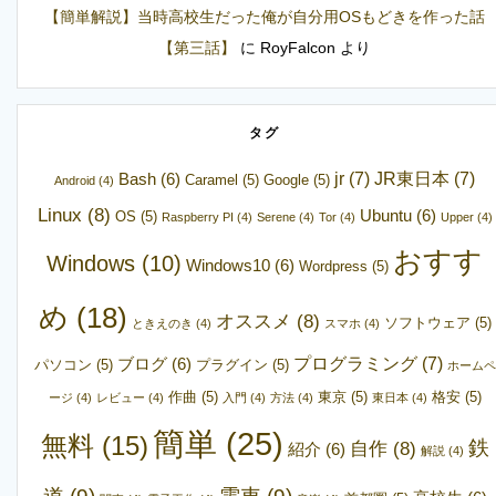
【簡単解説】当時高校生だった俺が自分用OSもどきを作った話
【第三話】
に
RoyFalcon
より
タグ
jr
(7)
JR東日本
(7)
Bash
(6)
Caramel
(5)
Google
(5)
Android
(4)
Linux
(8)
Ubuntu
(6)
OS
(5)
Raspberry PI
(4)
Serene
(4)
Tor
(4)
Upper
(4)
おすす
Windows
(10)
Windows10
(6)
Wordpress
(5)
め
(18)
オススメ
(8)
ソフトウェア
(5)
ときえのき
(4)
スマホ
(4)
プログラミング
(7)
ブログ
(6)
パソコン
(5)
プラグイン
(5)
ホームペ
作曲
(5)
東京
(5)
格安
(5)
ージ
(4)
レビュー
(4)
入門
(4)
方法
(4)
東日本
(4)
簡単
(25)
無料
(15)
鉄
自作
(8)
紹介
(6)
解説
(4)