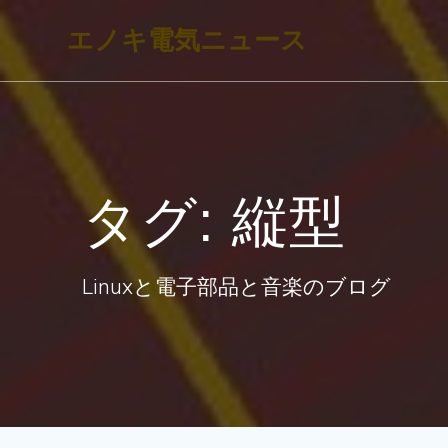
コ
エノキ電気ニュース
ン
テ
ン
ツ
へ
タグ:
縦型
ス
キ
ッ
Linuxと電子部品と音楽のブログ
プ