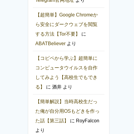
Telegram官网地址
より
【超簡単】Google Chromeか
ら安全にダークウェブを閲覧
する方法【Tor不要】
に
ABATBeliever
より
【コピペから学ぶ】超簡単に
コンピュータウイルスを自作
してみよう【高校生でもでき
る】
に
酒井
より
【簡単解説】当時高校生だっ
た俺が自分用OSもどきを作っ
た話【第三話】
に
RoyFalcon
より