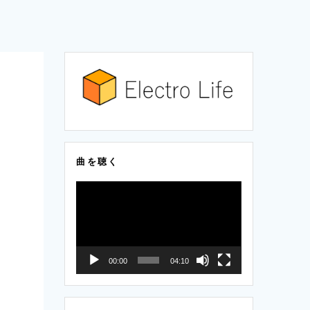
曲を聴く
動
画
プ
レ
00:00
04:10
ー
ヤ