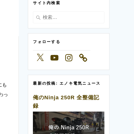
サイト内検索
ー
検
索:
フォローする
X
YouTube
Instagram
最新の投稿: エノキ電気ニュース
にも
わっ
俺のNinja 250R 全整備記
録