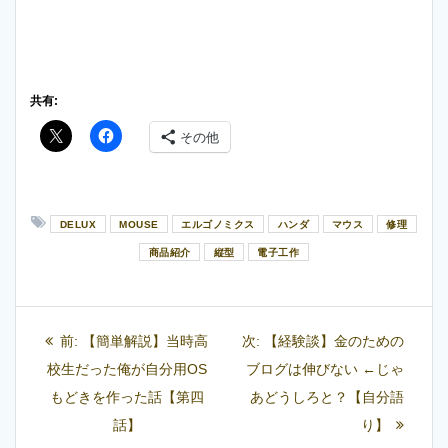
共有:
その他
DELUX
MOUSE
エルゴノミクス
ハンダ
マウス
修理
商品紹介
縦型
電子工作
投
過
次
前:
【簡単解説】当時高
次:
【経験談】金のための
稿
去
の
校生だった俺が自分用OS
ブログは伸びない ←じゃ
の
投
もどきを作った話【第四
あどうしろと？【自分語
ナ
投
稿:
話】
り】