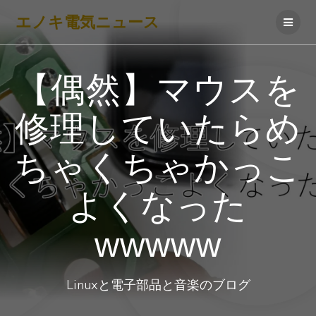
コ
エノキ電気ニュース
ン
テ
ン
【偶然】マウスを
ツ
へ
修理していたらめ
ス
キ
ちゃくちゃかっこ
ッ
プ
よくなった
wwwww
Linuxと電子部品と音楽のブログ