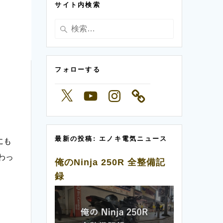
サイト内検索
ー
検
索:
フォローする
X
YouTube
Instagram
最新の投稿: エノキ電気ニュース
にも
わっ
俺のNinja 250R 全整備記
録