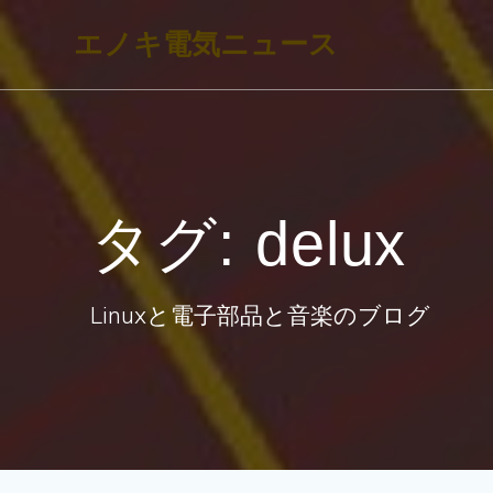
コ
エノキ電気ニュース
ン
テ
ン
ツ
へ
タグ:
delux
ス
キ
ッ
Linuxと電子部品と音楽のブログ
プ