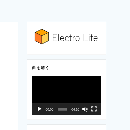
曲を聴く
動
画
プ
レ
00:00
04:10
ー
ヤ