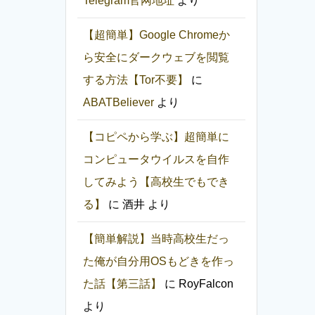
Telegram官网地址
より
【超簡単】Google Chromeか
ら安全にダークウェブを閲覧
する方法【Tor不要】
に
ABATBeliever
より
【コピペから学ぶ】超簡単に
コンピュータウイルスを自作
してみよう【高校生でもでき
る】
に
酒井
より
【簡単解説】当時高校生だっ
た俺が自分用OSもどきを作っ
た話【第三話】
に
RoyFalcon
より