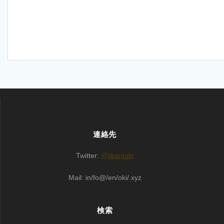
連絡先
Twitter:
@jikantoki
Mail: in/fo@/en/oki/.xyz
検索