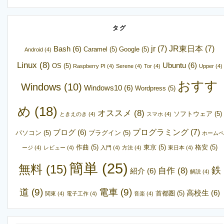
タグ
jr
(7)
JR東日本
(7)
Bash
(6)
Caramel
(5)
Google
(5)
Android
(4)
Linux
(8)
Ubuntu
(6)
OS
(5)
Raspberry PI
(4)
Serene
(4)
Tor
(4)
Upper
(4)
おすす
Windows
(10)
Windows10
(6)
Wordpress
(5)
め
(18)
オススメ
(8)
ソフトウェア
(5)
ときえのき
(4)
スマホ
(4)
プログラミング
(7)
ブログ
(6)
パソコン
(5)
プラグイン
(5)
ホームペ
作曲
(5)
東京
(5)
格安
(5)
ージ
(4)
レビュー
(4)
入門
(4)
方法
(4)
東日本
(4)
簡単
(25)
無料
(15)
鉄
自作
(8)
紹介
(6)
解説
(4)
道
(9)
電車
(9)
高校生
(6)
首都圏
(5)
関東
(4)
電子工作
(4)
音楽
(4)