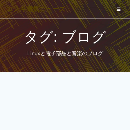
コ
エノキ電気ニュース
ン
テ
ン
タグ:
ブログ
ツ
へ
Linuxと電子部品と音楽のブログ
ス
キ
ッ
プ