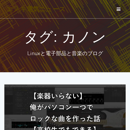
コ
エノキ電気ニュース
ン
テ
ン
タグ:
カノン
ツ
へ
Linuxと電子部品と音楽のブログ
ス
キ
ッ
プ