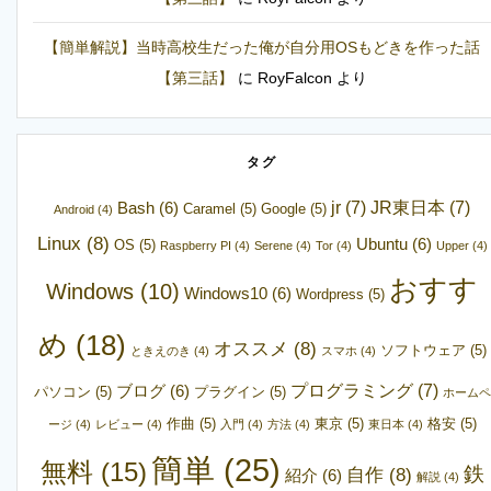
【簡単解説】当時高校生だった俺が自分用OSもどきを作った話
【第三話】
に
RoyFalcon
より
タグ
jr
(7)
JR東日本
(7)
Bash
(6)
Caramel
(5)
Google
(5)
Android
(4)
Linux
(8)
Ubuntu
(6)
OS
(5)
Raspberry PI
(4)
Serene
(4)
Tor
(4)
Upper
(4)
おすす
Windows
(10)
Windows10
(6)
Wordpress
(5)
め
(18)
オススメ
(8)
ソフトウェア
(5)
ときえのき
(4)
スマホ
(4)
プログラミング
(7)
ブログ
(6)
パソコン
(5)
プラグイン
(5)
ホームペ
作曲
(5)
東京
(5)
格安
(5)
ージ
(4)
レビュー
(4)
入門
(4)
方法
(4)
東日本
(4)
簡単
(25)
無料
(15)
鉄
自作
(8)
紹介
(6)
解説
(4)