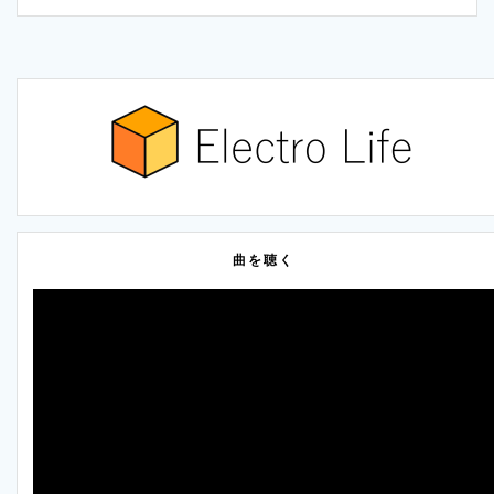
曲を聴く
動
画
プ
レ
ー
ヤ
ー