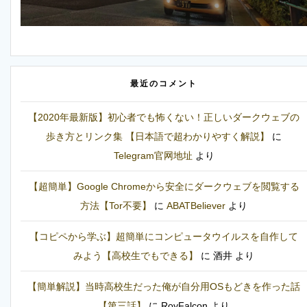
最近のコメント
【2020年最新版】初心者でも怖くない！正しいダークウェブの
歩き方とリンク集 【日本語で超わかりやすく解説】
に
Telegram官网地址
より
【超簡単】Google Chromeから安全にダークウェブを閲覧する
方法【Tor不要】
に
ABATBeliever
より
【コピペから学ぶ】超簡単にコンピュータウイルスを自作して
みよう【高校生でもできる】
に
酒井
より
【簡単解説】当時高校生だった俺が自分用OSもどきを作った話
【第三話】
に
RoyFalcon
より