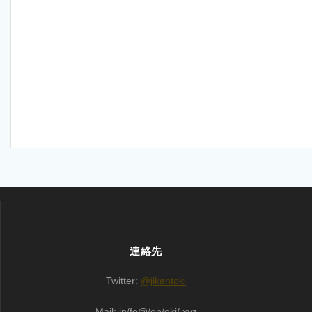
連絡先
Twitter:
@jikantoki
Mail: in/fo@/en/oki/.xyz