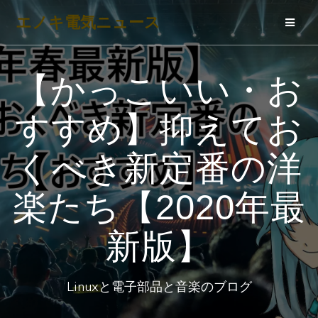
コ
エノキ電気ニュース
ン
テ
ン
【かっこいい・お
ツ
へ
すすめ】抑えてお
ス
キ
くべき新定番の洋
ッ
プ
楽たち【2020年最
新版】
Linuxと電子部品と音楽のブログ