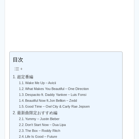
目次
超定番編
Wake Me Up – Avicii
What Makes You Beautiful – One Direction
Despacito ft. Daddy Yankee – Luis Fonsi
Beautiful Now ft.Jon Bellion – Zedd
Good Time – Owl City & Carly Rae Jepsen
最新曲限定おすすめ編
Yummy – Justin Bieber
Don’t Start Now – Dua Lipa
The Box – Roddy Ritch
Life Is Good – Future