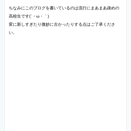
ちなみにこのブログを書いているのは流行にまあまあ疎めの
高校生です(´・ω・｀)
変に新しすぎたり微妙に古かったりする点はご了承くださ
い。