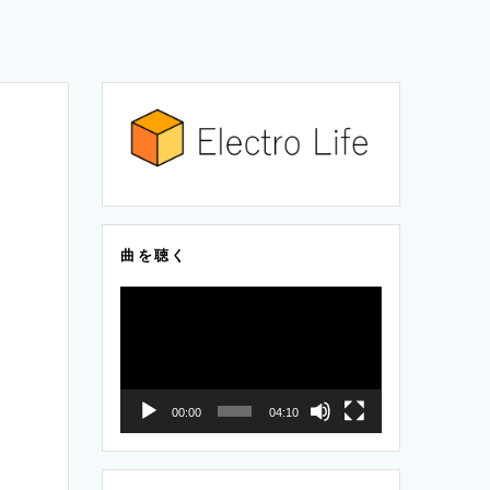
曲を聴く
動
画
プ
レ
00:00
04:10
ー
ヤ