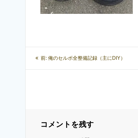
投
過
前:
俺のセルボ全整備記録（主にDIY）
稿
去
の
ナ
投
ビ
稿:
ゲ
コメントを残す
ー