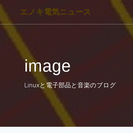
コ
エノキ電気ニュース
ン
テ
ン
ツ
へ
image
ス
キ
ッ
Linuxと電子部品と音楽のブログ
プ