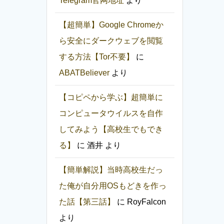
Telegram官网地址
より
【超簡単】Google Chromeか
ら安全にダークウェブを閲覧
する方法【Tor不要】
に
ABATBeliever
より
【コピペから学ぶ】超簡単に
コンピュータウイルスを自作
してみよう【高校生でもでき
る】
に
酒井
より
【簡単解説】当時高校生だっ
た俺が自分用OSもどきを作っ
た話【第三話】
に
RoyFalcon
より