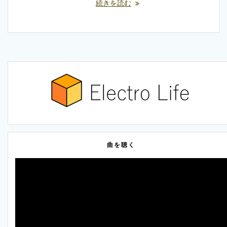
続きを読む
曲を聴く
動
画
プ
レ
ー