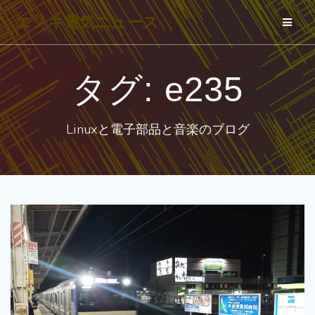
コ
エノキ電気ニュース
ン
テ
ン
タグ:
e235
ツ
へ
Linuxと電子部品と音楽のブログ
ス
キ
ッ
プ