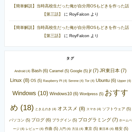
【簡単解説】当時高校生だった俺が自分用OSもどきを作った話
【第三話】
に
RoyFalcon
より
【簡単解説】当時高校生だった俺が自分用OSもどきを作った話
【第三話】
に
RoyFalcon
より
タグ
jr
(7)
JR東日本
(7)
Bash
(6)
Caramel
(5)
Google
(5)
Android
(4)
Linux
(8)
Ubuntu
(6)
OS
(5)
Raspberry PI
(4)
Serene
(4)
Tor
(4)
Upper
(4)
おすす
Windows
(10)
Windows10
(6)
Wordpress
(5)
め
(18)
オススメ
(8)
ソフトウェア
(5)
ときえのき
(4)
スマホ
(4)
プログラミング
(7)
ブログ
(6)
パソコン
(5)
プラグイン
(5)
ホームペ
作曲
(5)
東京
(5)
格安
(5)
ージ
(4)
レビュー
(4)
入門
(4)
方法
(4)
東日本
(4)