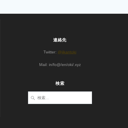
連絡先
Twitter:
@jikantoki
Mail: in/fo@/en/oki/.xyz
検索
検
索: