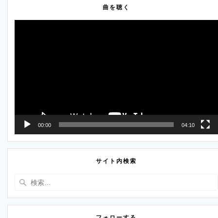
曲を聴く
動
画
プ
レ
ー
ヤ
ー
00:00
04:10
サイト内検索
検
索:
フォローする