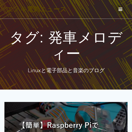
コ
エノキ電気ニュース
ン
テ
ン
タグ:
発車メロデ
ツ
へ
ィー
ス
キ
Linuxと電子部品と音楽のブログ
ッ
プ