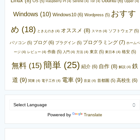
Linux
(8)
Ubuntu
(6)
OS
(5)
Raspberry PI
(4)
Serene
(4)
Tor
(4)
Upper
(4)
おすす
Windows
(10)
Windows10
(6)
Wordpress
(5)
め
(18)
オススメ
(8)
ソフトウェア
(5)
ときえのき
(4)
スマホ
(4)
プログラミング
(7)
ブログ
(6)
パソコン
(5)
プラグイン
(5)
ホームペ
作曲
(5)
東京
(5)
格安
(5)
ージ
(4)
レビュー
(4)
入門
(4)
方法
(4)
東日本
(4)
簡単
(25)
無料
(15)
鉄
自作
(8)
紹介
(6)
解説
(4)
道
(9)
電車
(9)
高校生
(6)
首都圏
(5)
関東
(4)
電子工作
(4)
音楽
(4)
Powered by
Translate