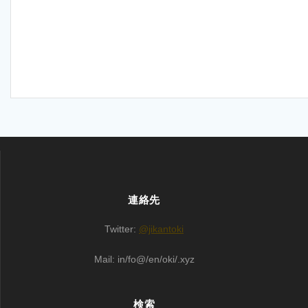
連絡先
Twitter:
@jikantoki
Mail: in/fo@/en/oki/.xyz
検索