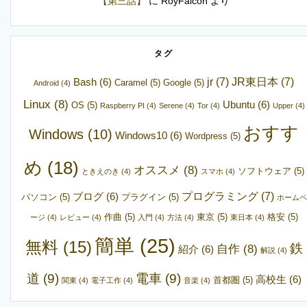
【第三話】
に
RoyFalcon
より
タグ
jr
(7)
JR東日本
(7)
Bash
(6)
Caramel
(5)
Google
(5)
Android
(4)
Linux
(8)
Ubuntu
(6)
OS
(5)
Raspberry PI
(4)
Serene
(4)
Tor
(4)
Upper
(4)
おすす
Windows
(10)
Windows10
(6)
Wordpress
(5)
め
(18)
オススメ
(8)
ソフトウェア
(5)
ときえのき
(4)
スマホ
(4)
プログラミング
(7)
ブログ
(6)
パソコン
(5)
プラグイン
(5)
ホームペ
作曲
(5)
東京
(5)
格安
(5)
ージ
(4)
レビュー
(4)
入門
(4)
方法
(4)
東日本
(4)
簡単
(25)
無料
(15)
鉄
自作
(8)
紹介
(6)
解説
(4)
道
(9)
電車
(9)
高校生
(6)
首都圏
(5)
関東
(4)
電子工作
(4)
音楽
(4)