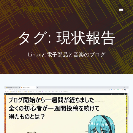
コ
エノキ電気ニュース
ン
テ
ン
タグ:
現状報告
ツ
へ
Linuxと電子部品と音楽のブログ
ス
キ
ッ
プ