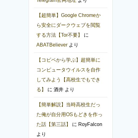
Telegram官网地址
より
【超簡単】Google Chromeか
ら安全にダークウェブを閲覧
する方法【Tor不要】
に
ABATBeliever
より
【コピペから学ぶ】超簡単に
コンピュータウイルスを自作
してみよう【高校生でもでき
る】
に
酒井
より
【簡単解説】当時高校生だっ
た俺が自分用OSもどきを作っ
た話【第三話】
に
RoyFalcon
より