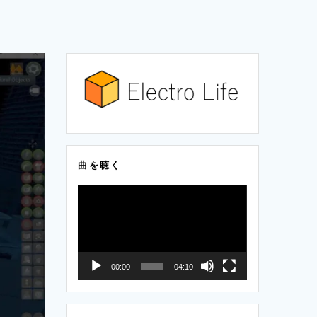
曲を聴く
動
画
プ
レ
00:00
04:10
ー
ヤ