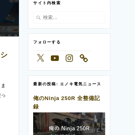
サイト内検索
ー
検
索:
フォローする
レシ
X
YouTube
Instagram
最新の投稿: エノキ電気ニュース
きま
使っ
俺のNinja 250R 全整備記
録