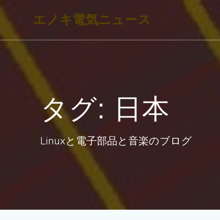
コ
エノキ電気ニュース
ン
テ
ン
ツ
へ
タグ:
日本
ス
キ
ッ
Linuxと電子部品と音楽のブログ
プ