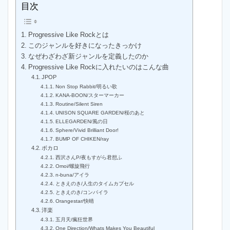
目次
Progressive Like Rockとは
このジャンルを好きになったきっかけ
なぜわざわざ新ジャンルを定義したのか
Progressive Like Rockに入れたいのはこんな曲
JPOP
Non Stop Rabbit/明るい歌
KANA-BOON/スターマーカー
Routine/Silent Siren
UNISON SQUARE GARDEN/桜のあと
ELLEGARDEN/風の日
Sphere/Vivid Brilliant Door!
BUMP OF CHIKEN/ray
ボカロ
西沢さんP/夜もすがら君想ふ
Omoi/螺旋飛行
n-buna/アイラ
ときえのき/人生のタイムカプセル
ときえのき/コンパイラ
Orangestar/快晴
洋楽
五月天/瘋狂世界
One Direction/Whats Makes You Beautiful