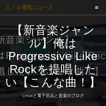
コ
エノキ電気ニュース
ン
テ
ン
【新音楽ジャン
ツ
へ
ル】俺は
ス
キ
Progressive Like
ッ
プ
Rockを提唱した
い【こんな曲！】
Linuxと電子部品と音楽のブログ