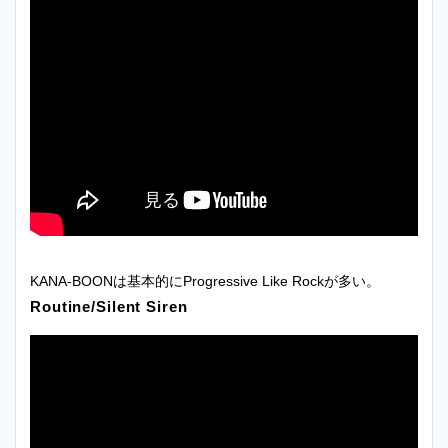
KANA-BOONは基本的にProgressive Like Rockが多い。
Routine/Silent Siren