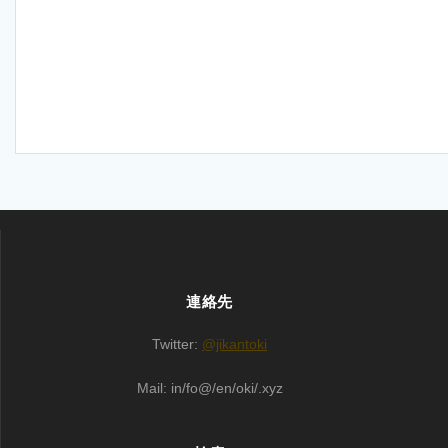
連絡先
Twitter:
@jikantoki
Mail: in/fo@/en/oki/.xyz