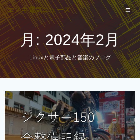
コ
エノキ電気ニュース
ン
テ
ン
月:
2024年2月
ツ
へ
Linuxと電子部品と音楽のブログ
ス
キ
ッ
プ