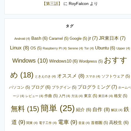
【第三話】
に
RoyFalcon
より
タグ
jr
(7)
JR東日本
(7)
Bash
(6)
Caramel
(5)
Google
(5)
Android
(4)
Linux
(8)
Ubuntu
(6)
OS
(5)
Raspberry PI
(4)
Serene
(4)
Tor
(4)
Upper
(4)
おすす
Windows
(10)
Windows10
(6)
Wordpress
(5)
め
(18)
オススメ
(8)
ソフトウェア
(5)
ときえのき
(4)
スマホ
(4)
プログラミング
(7)
ブログ
(6)
パソコン
(5)
プラグイン
(5)
ホームペ
作曲
(5)
東京
(5)
格安
(5)
ージ
(4)
レビュー
(4)
入門
(4)
方法
(4)
東日本
(4)
簡単
(25)
無料
(15)
鉄
自作
(8)
紹介
(6)
解説
(4)
道
(9)
電車
(9)
高校生
(6)
首都圏
(5)
関東
(4)
電子工作
(4)
音楽
(4)