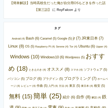
【簡単解説】当時高校生だった俺が自分用OSもどきを作った話
【第三話】
に
RoyFalcon
より
タグ
jr
(7)
JR東日本
(7)
Bash
(6)
Caramel
(5)
Google
(5)
Android
(4)
Linux
(8)
Ubuntu
(6)
OS
(5)
Raspberry PI
(4)
Serene
(4)
Tor
(4)
Upper
(4)
おすす
Windows
(10)
Windows10
(6)
Wordpress
(5)
め
(18)
オススメ
(8)
ソフトウェア
(5)
ときえのき
(4)
スマホ
(4)
プログラミング
(7)
ブログ
(6)
パソコン
(5)
プラグイン
(5)
ホームペ
作曲
(5)
東京
(5)
格安
(5)
ージ
(4)
レビュー
(4)
入門
(4)
方法
(4)
東日本
(4)
簡単
(25)
無料
(15)
鉄
自作
(8)
紹介
(6)
解説
(4)
道
(9)
電車
(9)
高校生
(6)
首都圏
(5)
関東
(4)
電子工作
(4)
音楽
(4)