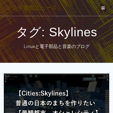
コ
エノキ電気ニュース
ン
テ
ン
タグ:
Skylines
ツ
へ
Linuxと電子部品と音楽のブログ
ス
キ
ッ
プ