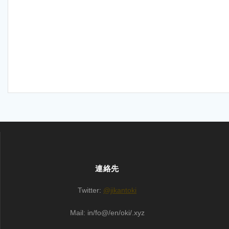
連絡先
Twitter:
@jikantoki
Mail: in/fo@/en/oki/.xyz