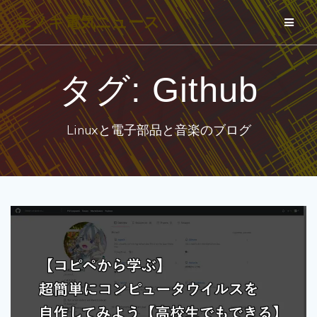
コ
エノキ電気ニュース
ン
テ
ン
タグ:
Github
ツ
へ
Linuxと電子部品と音楽のブログ
ス
キ
ッ
プ