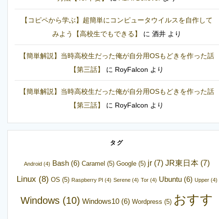
【コピペから学ぶ】超簡単にコンピュータウイルスを自作して
みよう【高校生でもできる】
に
酒井
より
【簡単解説】当時高校生だった俺が自分用OSもどきを作った話
【第三話】
に
RoyFalcon
より
【簡単解説】当時高校生だった俺が自分用OSもどきを作った話
【第三話】
に
RoyFalcon
より
タグ
jr
(7)
JR東日本
(7)
Bash
(6)
Caramel
(5)
Google
(5)
Android
(4)
Linux
(8)
Ubuntu
(6)
OS
(5)
Raspberry PI
(4)
Serene
(4)
Tor
(4)
Upper
(4)
おすす
Windows
(10)
Windows10
(6)
Wordpress
(5)