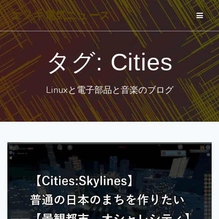
コ
エノキ電気ニュース
ン
テ
ン
タグ:
Cities
ツ
へ
Linuxと電子部品と音楽のブログ
ス
キ
ッ
プ