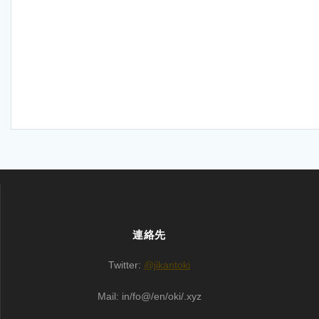
連絡先
Twitter:
@jikantoki
Mail: in/fo@/en/oki/.xyz