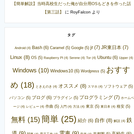
【簡単解説】当時高校生だった俺が自分用OSもどきを作った話
【第三話】
に
RoyFalcon
より
タグ
jr
(7)
JR東日本
(7)
Bash
(6)
Caramel
(5)
Google
(5)
Android
(4)
Linux
(8)
Ubuntu
(6)
OS
(5)
Raspberry PI
(4)
Serene
(4)
Tor
(4)
Upper
(4)
おすす
Windows
(10)
Windows10
(6)
Wordpress
(5)
め
(18)
オススメ
(8)
ソフトウェア
(5)
ときえのき
(4)
スマホ
(4)
プログラミング
(7)
ブログ
(6)
パソコン
(5)
プラグイン
(5)
ホームペ
作曲
(5)
東京
(5)
格安
(5)
ージ
(4)
レビュー
(4)
入門
(4)
方法
(4)
東日本
(4)
簡単
(25)
無料
(15)
鉄
自作
(8)
紹介
(6)
解説
(4)
道
(9)
電車
(9)
高校生
(6)
首都圏
(5)
関東
(4)
電子工作
(4)
音楽
(4)