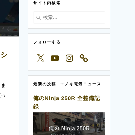
サイト内検索
ー
検
索:
フォローする
レシ
X
YouTube
Instagram
最新の投稿: エノキ電気ニュース
きま
使っ
俺のNinja 250R 全整備記
録