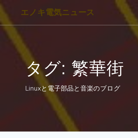
コ
エノキ電気ニュース
ン
テ
ン
ツ
へ
タグ:
繁華街
ス
キ
ッ
Linuxと電子部品と音楽のブログ
プ