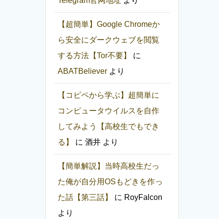
Telegram官网地址
より
【超簡単】Google Chromeか
ら安全にダークウェブを閲覧
する方法【Tor不要】
に
ABATBeliever
より
【コピペから学ぶ】超簡単に
コンピュータウイルスを自作
してみよう【高校生でもでき
る】
に
酒井
より
【簡単解説】当時高校生だっ
た俺が自分用OSもどきを作っ
た話【第三話】
に
RoyFalcon
より