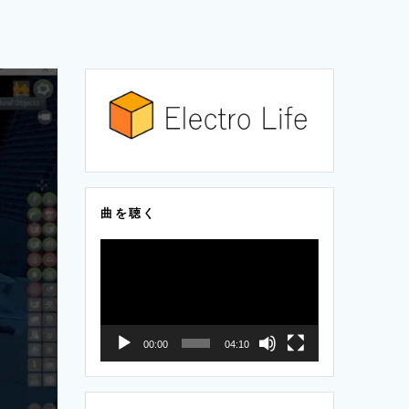
曲を聴く
動
画
プ
レ
00:00
04:10
ー
ヤ