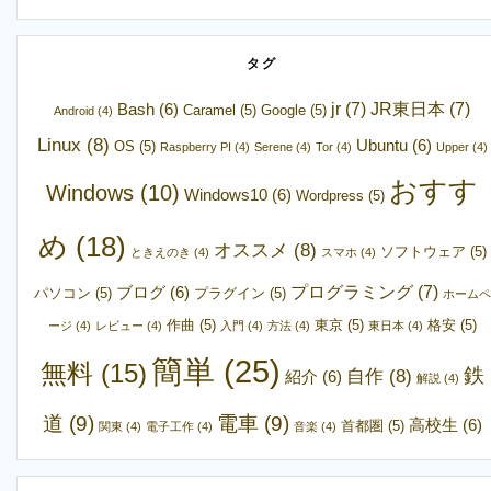
タグ
jr
(7)
JR東日本
(7)
Bash
(6)
Caramel
(5)
Google
(5)
Android
(4)
Linux
(8)
Ubuntu
(6)
OS
(5)
Raspberry PI
(4)
Serene
(4)
Tor
(4)
Upper
(4)
おすす
Windows
(10)
Windows10
(6)
Wordpress
(5)
め
(18)
オススメ
(8)
ソフトウェア
(5)
ときえのき
(4)
スマホ
(4)
プログラミング
(7)
ブログ
(6)
パソコン
(5)
プラグイン
(5)
ホームペ
作曲
(5)
東京
(5)
格安
(5)
ージ
(4)
レビュー
(4)
入門
(4)
方法
(4)
東日本
(4)
簡単
(25)
無料
(15)
鉄
自作
(8)
紹介
(6)
解説
(4)
道
(9)
電車
(9)
高校生
(6)
首都圏
(5)
関東
(4)
電子工作
(4)
音楽
(4)