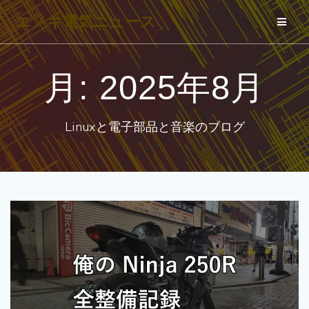
コ
エノキ電気ニュース
ン
テ
ン
月:
2025年8月
ツ
へ
Linuxと電子部品と音楽のブログ
ス
キ
ッ
プ