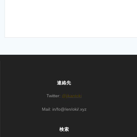
連絡先
Twitter:
@jikantoki
Mail: in/fo@/en/oki/.xyz
検索