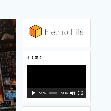
曲を聴く
動
画
プ
レ
00:00
04:10
ー
ヤ