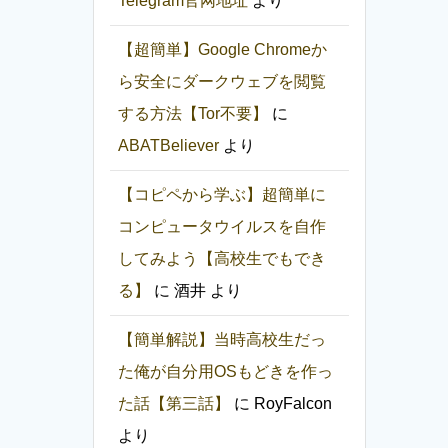
Telegram官网地址
より
【超簡単】Google Chromeか
ら安全にダークウェブを閲覧
する方法【Tor不要】
に
ABATBeliever
より
【コピペから学ぶ】超簡単に
コンピュータウイルスを自作
してみよう【高校生でもでき
る】
に
酒井
より
【簡単解説】当時高校生だっ
た俺が自分用OSもどきを作っ
た話【第三話】
に
RoyFalcon
より