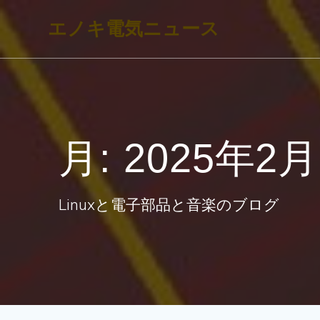
コ
エノキ電気ニュース
ン
テ
ン
ツ
へ
月:
2025年2月
ス
キ
ッ
Linuxと電子部品と音楽のブログ
プ