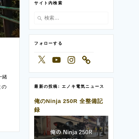
サイト内検索
ー
検
索:
フォローする
X
YouTube
Instagram
一緒
との
最新の投稿: エノキ電気ニュース
俺のNinja 250R 全整備記
録