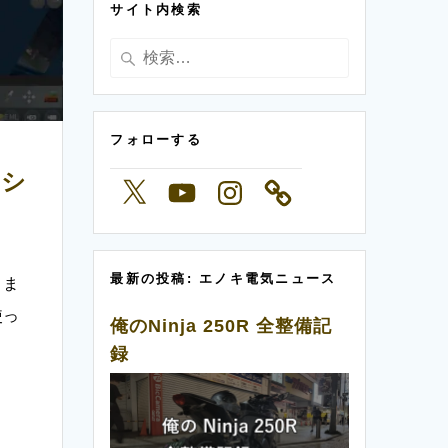
サイト内検索
ー
検
索:
フォローする
レシ
X
YouTube
Instagram
最新の投稿: エノキ電気ニュース
きま
使っ
俺のNinja 250R 全整備記
録