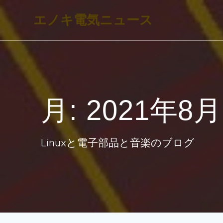
コ
エノキ電気ニュース
ン
テ
ン
ツ
へ
月:
2021年8月
ス
キ
ッ
Linuxと電子部品と音楽のブログ
プ