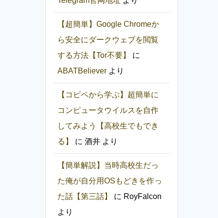
Telegram官网地址
より
【超簡単】Google Chromeか
ら安全にダークウェブを閲覧
する方法【Tor不要】
に
ABATBeliever
より
【コピペから学ぶ】超簡単に
コンピュータウイルスを自作
してみよう【高校生でもでき
る】
に
酒井
より
【簡単解説】当時高校生だっ
た俺が自分用OSもどきを作っ
た話【第三話】
に
RoyFalcon
より