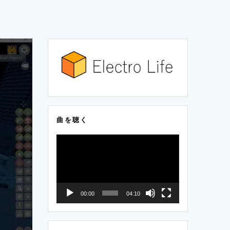
曲を聴く
動
画
プ
レ
00:00
04:10
ー
ヤ